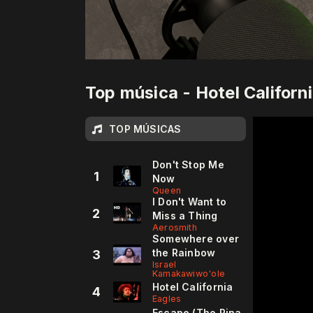
Top música - Hotel Californ
TOP MÚSICAS
Don't Stop Me
1
Now
Queen
I Don't Want to
2
Miss a Thing
Aerosmith
Somewhere over
the Rainbow
3
Israel
Kamakawiwo'ole
Hotel California
4
Eagles
Escape (The Pina