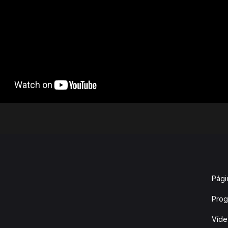
Págin
Pro
Víd