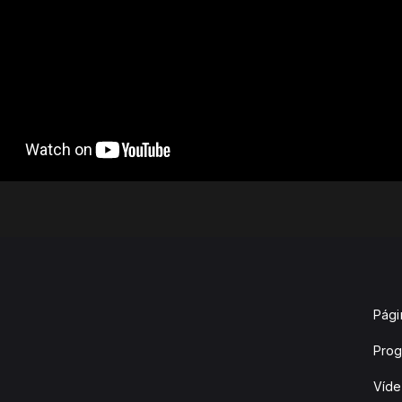
Págin
Pro
Víd