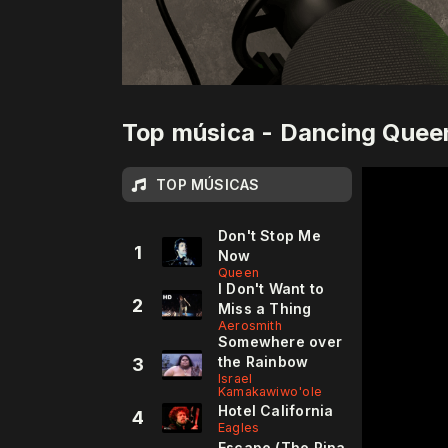
Top música - Dancing Quee
TOP MÚSICAS
Don't Stop Me
1
Now
Queen
I Don't Want to
2
Miss a Thing
Aerosmith
Somewhere over
the Rainbow
3
Israel
Kamakawiwo'ole
Hotel California
4
Eagles
Escape (The Pina